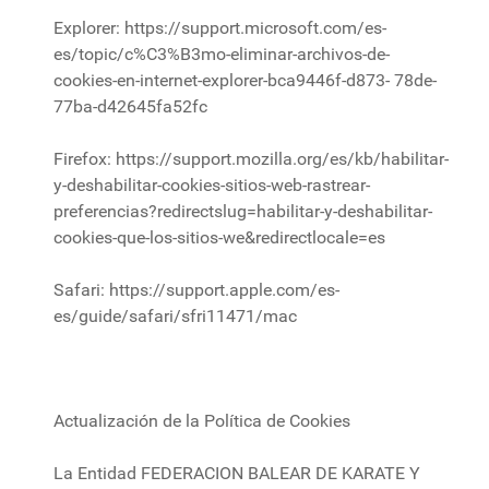
Explorer: https://support.microsoft.com/es-
es/topic/c%C3%B3mo-eliminar-archivos-de-
cookies-en-internet-explorer-bca9446f-d873- 78de-
77ba-d42645fa52fc
Firefox: https://support.mozilla.org/es/kb/habilitar-
y-deshabilitar-cookies-sitios-web-rastrear-
preferencias?redirectslug=habilitar-y-deshabilitar-
cookies-que-los-sitios-we&redirectlocale=es
Safari: https://support.apple.com/es-
es/guide/safari/sfri11471/mac
Actualización de la Política de Cookies
La Entidad FEDERACION BALEAR DE KARATE Y